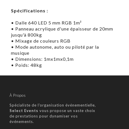
Spécifications :
• Dalle 640 LED 5 mm RGB 1m²
• Panneau acrylique d'une épaisseur de 20mm
jusqu'à 800kg
• Mixage de couleurs RGB
• Mode autonome, auto ou piloté par la
musique
• Dimensions: 1mx1mx0,1m
• Poids: 48kg
Contactez nous pour plus
d'information
À Propos
Spécialiste de l'organisation événementielle,
Select Events
vous propose un vaste choix
de prestations pour dynamiser vos
événements.